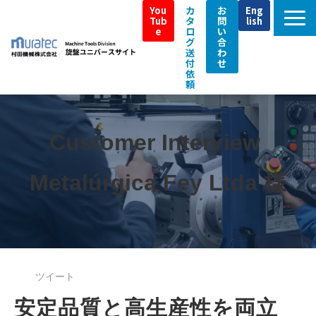
You
カ
お
Eng
Tub
タ
問
lish
e
ロ
い
グ
合
送
わ
付
せ
依
頼
TOP
ムラテックの強み
Customer Interview 
製品特長
Metalúrgica Fey Ltda 様
即納機
導入事例／Customer Interview
補助金・税制支援情報
アフターサポート
ツイート
イベント情報
安定品質と高生産性を両立