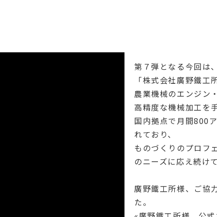
第７弾となる今回は
「株式会社廣野鐵工
農業機械のエンジン
高精度な機械加工を
国内拠点で月間800
れており、
ものづくりのプロフ
のニーズに応え続け
廣野鐵工所様、ご協
た。
«廣野鐵工所様 公