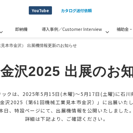
YouTube
カタログ送付依頼
即納機
導入事例／Customer Interview
補助金・
工業見本市金沢） 出展機情報更新のお知らせ
X金沢2025 出展のお
ックは、2025年5月15日(木曜)～5月17日(土曜)に石
X金沢2025（第61回機械工業見本市金沢）」に出展いた
本日、特設ページにて、出展機情報を公開いたしました
詳細は下記より、ご確認ください。