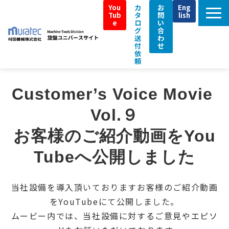
You
カ
お
Eng
Tub
タ
問
lish
e
ロ
い
グ
合
送
わ
付
せ
依
頼
TOP
Customer’s Voice Movie 
ムラテックの強み
Vol.９
製品特長
お客様のご紹介動画をYou
即納機
導入事例／Customer Interview
Tubeへ公開しました
補助金・税制支援情報
当社設備を導入頂いておりますお客様のご紹介動画
アフターサポート
をYouTubeにて公開しました。
イベント情報
ムービー内では、当社設備に対するご意見やエピソ