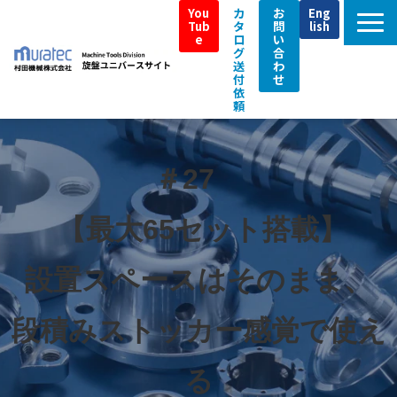
You
カ
お
Eng
Tub
タ
問
lish
e
ロ
い
グ
合
送
わ
付
せ
依
頼
TOP
ムラテックの強み
＃27　
製品特長
 【最大65セット搭載】
即納機
導入事例／Customer Interview
設置スペースはそのまま、
補助金・税制支援情報
段積みストッカー感覚で使え
アフターサポート
イベント情報
る