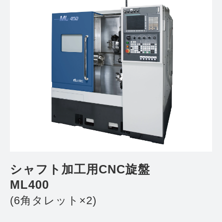
シャフト加工用CNC旋盤 
ML400
(
6角タレット×2)