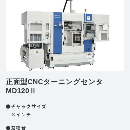
正面型CNCターニングセンタ 
MD120Ⅱ
●チャックサイズ
８インチ
●刃物台