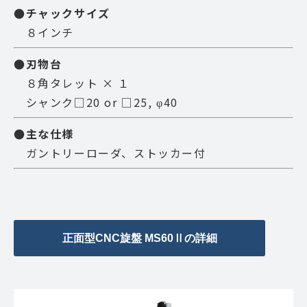
●チャックサイズ
８インチ
●刃物台
８角タレット × １
シャンク□20 or □25, φ40
●主な仕様
ガントリーローダ、ストッカー付
正面型CNC旋盤 MS60Ⅱの詳細