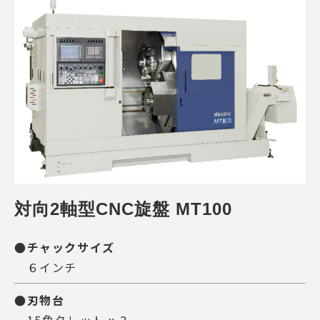
対向2軸型CNC旋盤 MT100
●チャックサイズ
６インチ
●刃物台
15角タレット x 2