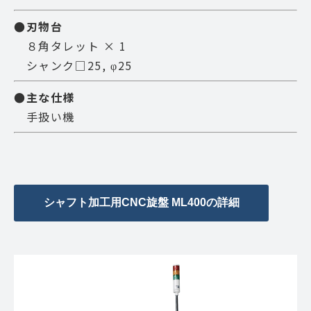
●刃物台
８角タレット × 1
シャンク□25, φ25
●主な仕様
手扱い機
シャフト加工用CNC旋盤 ML400の詳細