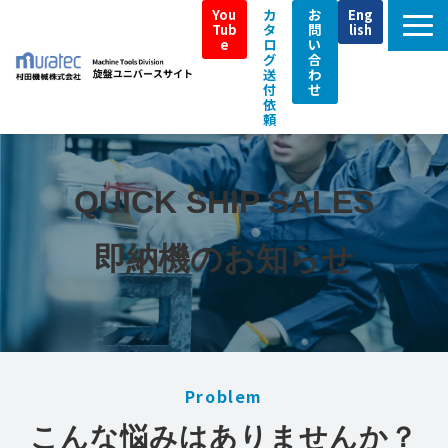
You
カ
お
Eng
Tub
タ
問
lish
e
ロ
い
グ
合
送
わ
付
せ
依
頼
TOP
ムラテックの強み
QUICK SHIP SALES
製品特長
即納機のお知らせ
即納機
導入事例／Customer Interview
補助金・税制支援情報
アフターサポート
Problem
イベント情報
こんな悩みはありませんか？