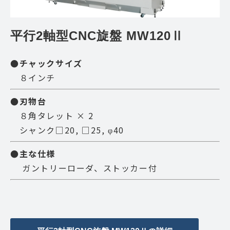
平行2軸型CNC旋盤 MW120Ⅱ
●チャックサイズ
８インチ
●刃物台
８角タレット × 2
シャンク□20, □25, φ40
●主な仕様
ガントリーローダ、ストッカー付