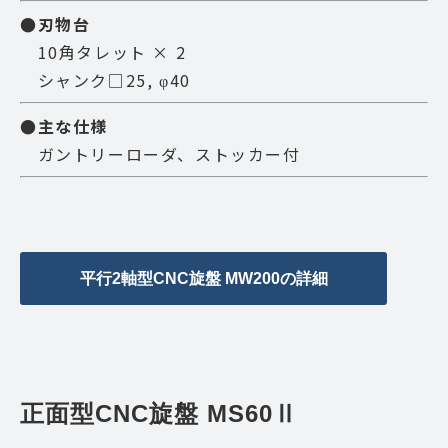
●刃物台
10角タレット × 2
シャンク□25, φ40
●主な仕様
ガントリーローダ、ストッカー付
平行2軸型CNC旋盤 MW200の詳細
正面型CNC旋盤 MS60Ⅱ