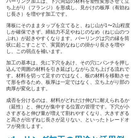
バーリング加工は、下穴周辺の材料を塑性変形させて立
ち上がり（フランジ）を形成し、見かけの板厚（有効ね
じ長さ）を増やす加工です。
薄板にそのままタップを立てると、ねじ山が
1
〜
2
山程度
しか確保できず、締結力不足やねじのなめ（ねじ山のつ
ぶれ）が起きやすくなります。バーリングは穴の縁を筒
状に起こすことで、実質的なねじの掛かり長さを増や
し、この弱点を補います。
加工の基本は、先に下穴をあけ、その穴にパンチを押し
込んで周囲の材料を引き延ばしながら立ち上げる流れで
す。材料を切って足すのではなく、板の材料を移動させ
て形を作るため、板厚は一定ではなく、立ち上がり部の
肉厚が変化します。
成否を分けるのは、材料がどれだけ伸びに耐えられるか
（延性）と、伸びが集中する位置の管理です。下穴が小
さすぎると伸び量が増えて割れやすくなり、大きすぎる
と高さが出ずねじ長さが足りない、といったトレードオ
フが発生します。