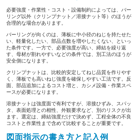
必要強度・作業性・コスト・設備制約によっては、バー
リング以外（クリンプナット／溶接ナット等）のほうが
合理的な場合があります。
バーリングが向くのは、薄板に中小径のねじを持たせた
い、軽量化したい、部品点数を増やしたくない、といっ
た条件です。一方で、必要強度が高い、締結を繰り返
す、母材が割れやすいなどの条件では、別工法のほうが
安全側になります。
クリンプナットは、比較的安定してねじ品質を作りやす
く、薄板でも高いねじ強度を確保しやすい工法です。反
面、部品追加によるコスト増と、カシメ設備・作業スペ
ースが必要になります。
溶接ナットは強度面で有利ですが、溶接ひずみ、スパッ
タ、表面処理との相性、外観要求など、別のリスクが出
ます。選定は、締結強度だけで決めず、工程全体の不良
コストと作業性まで含めて比較することが重要です。
図面指示の書き方と記入例