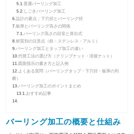
5.1.
普通バーリング加工
5.2.
しごきバーリング加工
6.
設計の要点：下穴径とバーリング径
7.
板厚とバーリング高さの関係
7.1.
バーリング高さの目安と算出式
8.
材質別の注意点（鉄・ステンレス・アルミ）
9.
バーリング加工とタップ加工の違い
10.
代替工法の選び方（クリンプナット・溶接ナット）
11.
図面指示の書き方と記入例
12.
よくある質問（バーリングタップ・下穴径・板厚の判
断）
13.
バーリング加工のポイントまとめ
13.1.
おすすめ記事
14.
バーリング加工の概要と仕組み