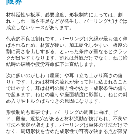
限界
材料延性や板厚、必要強度、形状制約によっては、割
れ・しわ・高さ不足などが発生し、バーリングだけでは
成立しないケースがあります。
代表的不良は割れです。バーリングは穴縁が最も強く伸
ばされるため、材質が硬い、加工硬化しやすい、板厚の
割に高さを出しすぎる、といった条件が重なるとクラッ
クが出やすくなります。割れは外観だけでなく、ねじ締
結時の破断や疲労寿命低下に直結します。
次に多いのがしわ（座屈）や耳（立ち上がり高さの偏
り）です。しわは材料の流れが余って押し込まれること
で出やすく、耳は材料の異方性や抜き・成形条件の偏り
で起きます。ねじの座りや座面精度に影響し、ねじの斜
め入りやトルクばらつきの原因になります。
形状制約も重要です。バーリングの周囲に曲げ、ビー
ド、段差、近接穴があると材料流動が妨げられ、不良や
寸法不安定が増えます。バーリングは単体の寸法だけで
なく、周辺形状を含めた成形性で可否が決まる点が限界