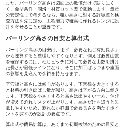
また、バーリング高さは図面上の数値だけで語りにく
く、金型条件・潤滑・材質ロット差で変動します。量産
の安定性まで考えるなら、狙い高さに対する許容差と検
査方法を先に定め、工程能力で確実に作れるレンジに設
計を寄せることが重要です。
バーリング高さの目安と算出式
バーリング高さの目安は、まず「必要なねじ有効長さ」
から逆算すると整理しやすくなります。例えば必要山数
を確保するには、ねじピッチに対して必要な山数を掛け
た長さが最低ラインになり、そこに加工ばらつきや座面
の影響を見込んで余裕を持たせます。
下穴径と高さには傾向があります。下穴径を大きくする
と材料の引き延ばし量が減り、高さは下がる方向に働き
ます。下穴径を小さくすると高さは出やすい一方、伸び
が増えて割れリスクが上がります。高さだけを追うと失
敗しやすいため、割れない範囲で必要長さを満たすポイ
ントを探すのが設計の要点です。
算出式や簡易計算は、あくまで初期検討のための目安と