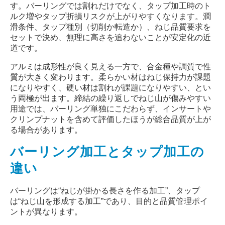
す。バーリングでは割れだけでなく、タップ加工時のト
ルク増やタップ折損リスクが上がりやすくなります。潤
滑条件、タップ種別（切削か転造か）、ねじ品質要求を
セットで決め、無理に高さを追わないことが安定化の近
道です。
アルミは成形性が良く見える一方で、合金種や調質で性
質が大きく変わります。柔らかい材はねじ保持力が課題
になりやすく、硬い材は割れが課題になりやすい、とい
う両極が出ます。締結の繰り返しでねじ山が傷みやすい
用途では、バーリング単独にこだわらず、インサートや
クリンプナットを含めて評価したほうが総合品質が上が
る場合があります。
バーリング加工とタップ加工の
違い
バーリングは
“
ねじが掛かる長さを作る加工
”
、タップ
は
“
ねじ山を形成する加工
”
であり、目的と品質管理ポイ
ントが異なります。