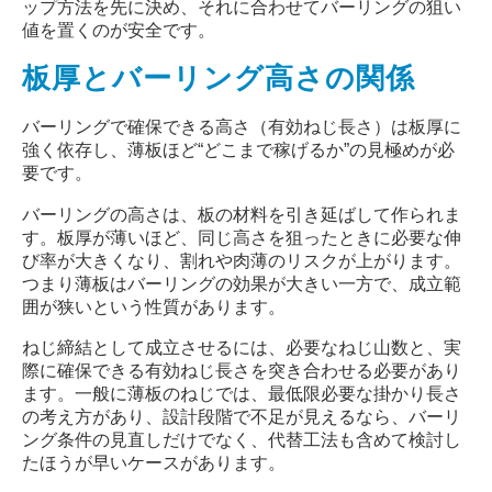
ップ方法を先に決め、それに合わせてバーリングの狙い
値を置くのが安全です。
板厚とバーリング高さの関係
バーリングで確保できる高さ（有効ねじ長さ）は板厚に
強く依存し、薄板ほど
“
どこまで稼げるか
”
の見極めが必
要です。
バーリングの高さは、板の材料を引き延ばして作られま
す。板厚が薄いほど、同じ高さを狙ったときに必要な伸
び率が大きくなり、割れや肉薄のリスクが上がります。
つまり薄板はバーリングの効果が大きい一方で、成立範
囲が狭いという性質があります。
ねじ締結として成立させるには、必要なねじ山数と、実
際に確保できる有効ねじ長さを突き合わせる必要があり
ます。一般に薄板のねじでは、最低限必要な掛かり長さ
の考え方があり、設計段階で不足が見えるなら、バーリ
ング条件の見直しだけでなく、代替工法も含めて検討し
たほうが早いケースがあります。