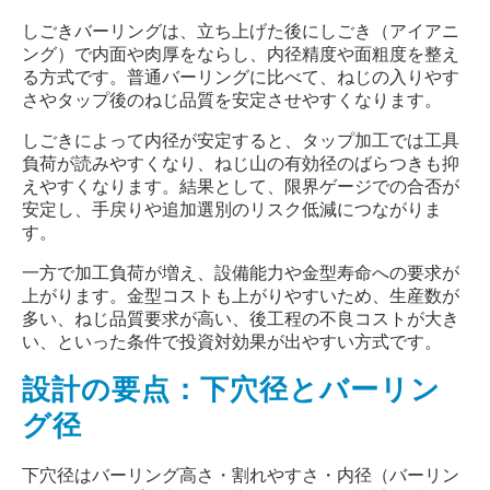
しごきバーリングは、立ち上げた後にしごき（アイアニ
ング）で内面や肉厚をならし、内径精度や面粗度を整え
る方式です。普通バーリングに比べて、ねじの入りやす
さやタップ後のねじ品質を安定させやすくなります。
しごきによって内径が安定すると、タップ加工では工具
負荷が読みやすくなり、ねじ山の有効径のばらつきも抑
えやすくなります。結果として、限界ゲージでの合否が
安定し、手戻りや追加選別のリスク低減につながりま
す。
一方で加工負荷が増え、設備能力や金型寿命への要求が
上がります。金型コストも上がりやすいため、生産数が
多い、ねじ品質要求が高い、後工程の不良コストが大き
い、といった条件で投資対効果が出やすい方式です。
設計の要点：下穴径とバーリン
グ径
下穴径はバーリング高さ・割れやすさ・内径（バーリン