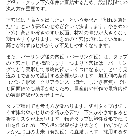
グ径）・タップ下穴条件に直結するため、設計段階での
決め方が重要です。
下穴径は「高さを出したい」という要求と「割れを避け
たい」という要求のせめぎ合いで決まります。小さめの
下穴は高さを稼ぎやすい反面、材料の伸びが大きくなり
割れやすくなります。大きめの下穴は割れにくい反面、
高さが出ずねじ掛かりが不足しやすくなります。
また、バーリング後の内径（バーリング径）は、タップ
の下穴としても機能します。つまり下穴径は、バーリン
グでどう変形して最終内径がいくつになるか、という見
込みまで含めて設計する必要があります。加工側の条件
（パンチ形状、クリアランス、潤滑、しごき有無）で同
じ図面値でも結果が動くため、量産前の試作で最終内径
の実測確認が欠かせません。
タップ種別でも考え方が変わります。切削タップは切り
くず排出やかじりの余裕が必要で、下穴が小さすぎると
折損リスクが上がります。転造タップは塑性変形でねじ
山を作るため、下穴径の影響がより大きく、わずかなズ
レがねじ山の出来（有効径）に直結します。採用するタ