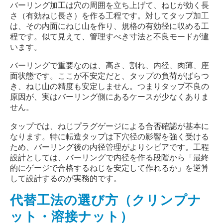
バーリング加工は穴の周囲を立ち上げて、ねじが効く長
さ（有効ねじ長さ）を作る工程です。対してタップ加工
は、その内面にねじ山を作り、規格の有効径に収める工
程です。似て見えて、管理すべき寸法と不良モードが違
います。
バーリングで重要なのは、高さ、割れ、内径、肉薄、座
面状態です。ここが不安定だと、タップの負荷がばらつ
き、ねじ山の精度も安定しません。つまりタップ不良の
原因が、実はバーリング側にあるケースが少なくありま
せん。
タップでは、ねじプラグゲージによる合否確認が基本に
なります。特に転造タップは下穴径の影響を強く受ける
ため、バーリング後の内径管理がよりシビアです。工程
設計としては、バーリングで内径を作る段階から「最終
的にゲージで合格するねじを安定して作れるか」を逆算
して設計するのが実務的です。
代替工法の選び方（クリンプナ
ット・溶接ナット）