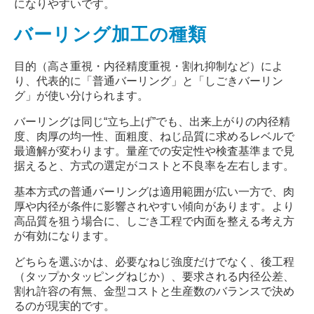
になりやすいです。
バーリング加工の種類
目的（高さ重視・内径精度重視・割れ抑制など）によ
り、代表的に「普通バーリング」と「しごきバーリン
グ」が使い分けられます。
バーリングは同じ
“
立ち上げ
”
でも、出来上がりの内径精
度、肉厚の均一性、面粗度、ねじ品質に求めるレベルで
最適解が変わります。量産での安定性や検査基準まで見
据えると、方式の選定がコストと不良率を左右します。
基本方式の普通バーリングは適用範囲が広い一方で、肉
厚や内径が条件に影響されやすい傾向があります。より
高品質を狙う場合に、しごき工程で内面を整える考え方
が有効になります。
どちらを選ぶかは、必要なねじ強度だけでなく、後工程
（タップかタッピングねじか）、要求される内径公差、
割れ許容の有無、金型コストと生産数のバランスで決め
るのが現実的です。