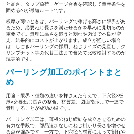
と高さ、タップ負荷、ゲージ合否を確認して量産条件を
固めるのが最短ルートです。
板厚が薄いときは、バーリングで稼げる高さに限界があ
るため、必要ねじ長さを満たせるかを早めに見切るのが
重要です。無理に高さを追うと割れや肉薄で不良が増
え、結果的にコストが上がります。成立が怪しい場合
は、しごきバーリングの採用、ねじサイズの見直し、ク
リンプナット等の代替工法まで含めて比較検討するのが
現実的です。
バーリング加工のポイントまと
め
用途・限界・種類の違いを押さえたうえで、下穴径
×
板
厚
×
必要ねじ長さの整合、材質差、図面指示まで一連で
管理することが成功の鍵です。
バーリング加工は、薄板のねじ締結を成立させるための
有力な手段で、部品追加なしにねじ掛かり長さを増やせ
る点が強みです。一方で、下穴径と材質によって割れや