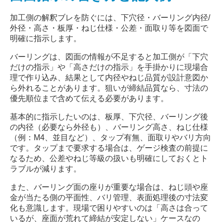
加工側の解釈ブレを防ぐには、下穴径・バーリング内径
/
外径・高さ・板厚・ねじ仕様・公差・面取り等を図面で
明確に指示します。
バーリングは、図面の情報が不足すると加工側が「下穴
だけの指示」や「高さだけの指示」を手掛かりに現場合
理で作り込み、結果として内径やねじ品質が設計意図か
ら外れることがあります。狙いが締結品質なら、寸法の
優先順位まで含めて伝える必要があります。
基本的に指示したいのは、板厚、下穴径、バーリング後
の内径（必要なら外径も）、バーリング高さ、ねじ仕様
（例：
M4
、並目など）、タップ有無、面取りやバリ方向
です。タップまで要求する場合は、ゲージ検査の前提に
なるため、公差やねじ等級の扱いも明確にしておくとト
ラブルが減ります。
また、バーリング面の座りが重要な場合は、ねじ頭や座
金が当たる側の平面性、バリ管理、表面処理後の寸法変
化も意識します。現場で困りやすいのは「高さは合って
いるが、座面が荒れて締結が安定しない」ケースなの