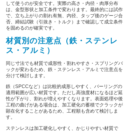
して使うのが安全です。実際の高さ・内径・肉厚分布
は、金型形状と加工条件で変わります。最終的には試作
で、立ち上がりの割れ有無、内径、タップ後のゲージ合
否、締結試験（引抜き・トルク）まで確認して成立条件
を固めるのが確実です。
材質別の注意点（鉄・ステンレ
ス・アルミ）
同じ寸法でも材質で成形性・割れやすさ・スプリングバ
ックが変わるため、鉄・ステンレス・アルミで注意点を
分けて検討します。
鉄（
SPCC
など）は比較的成形しやすく、バーリングの
適用範囲が広い材質です。ただし高強度材になるほど延
性が下がり、割れが増えやすくなります。表面処理や後
工程の曲げがある場合は、加工硬化の蓄積でクラックが
顕在化することがあるため、工程順も含めて検討しま
す。
ステンレスは加工硬化しやすく、かじりやすい材質で