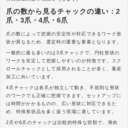
爪の数から見るチャックの違い：
2
爪・
3
爪・
4
爪・
6
爪
爪の数によって把握の安定性や対応できるワーク形
状が異なるため、選定時の重要な要素となります。
一般的に最も多いのは
3
爪チャックで、円柱形状の
ワークを安定して把握しやすいのが特徴です。スク
ロールチャックとして採用されることが多く、量産
加工に向いています。
4
爪チャックは各爪が独立して動き、不規則な形状
のワークでも正確に把握できます。セットアップに
は時間がかかるものの、広い形状に対応できるた
め、特殊形状品を多く扱う現場に適しています。
2
爪や
6
爪のチャックは比較的特殊な部類で、薄肉