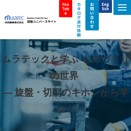
You
カ
お
Eng
Tub
タ
問
lish
e
ロ
い
グ
合
送
わ
付
せ
依
頼
TOP
ムラテックの強み
ムラテックと学ぶ ものづくり
製品特長
の世界 
即納機
導入事例／Customer Interview
— 旋盤・切削のキホンから学
補助金・税制支援情報
ぶ —
アフターサポート
イベント情報